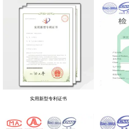
实用新型专利证书