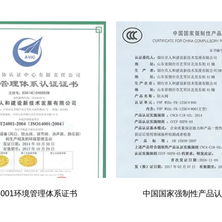
14001环境管理体系证书
中国国家强制性产品认