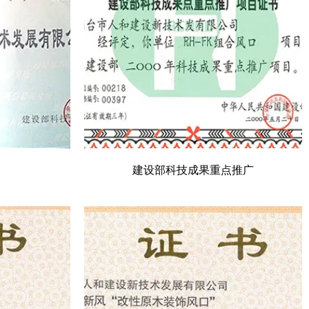
建设部科技成果重点推广