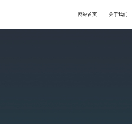
网站首页
关于我们