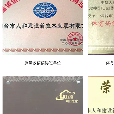
质量诚信信得过单位
体育