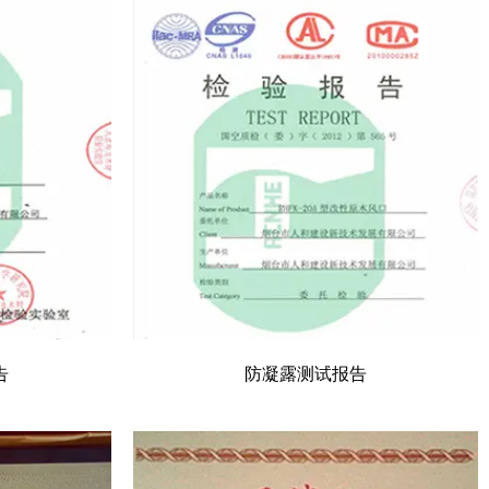
告
防凝露测试报告