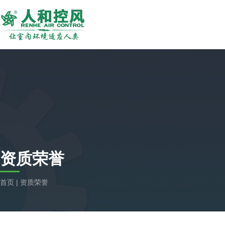
资质荣誉
首页
|
资质荣誉