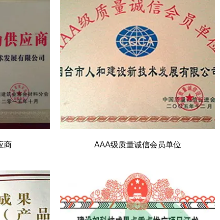
应商
AAA级质量诚信会员单位