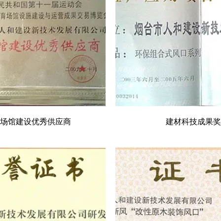
场馆建设优秀供应商
建材科技成果奖